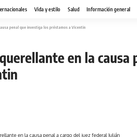
ternacionales
Vida y estilo
Salud
Información general
causa penal que investiga los préstamos a Vicentin
querellante en la causa 
ntin
lante en la causa penal a cargo del juez federal Julián