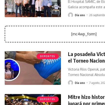
El Hospital SAMIC, de El
Galicia acompaña este 
Dia uno
26 septiembr
[mc4wp_form]
La posadeña Vict
DEPORTES
el Torneo Nacion
Victoria Ríos Operuk, pa
Torneo Nacional Absolu
Dia uno
7 agosto, 20
Mitre hizo histor
DEPORTES
jugará por prime