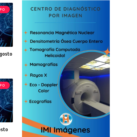
PO
agosto
PO
osto