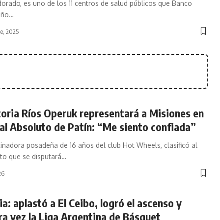
dorado, es uno de los 11 centros de salud públicos que Banco
año
…
e, 2025
oria Ríos Operuk representará a Misiones en
al Absoluto de Patín: “Me siento confiada”
tinadora posadeña de 16 años del club Hot Wheels, clasificó al
to que se disputará
…
26
ia: aplastó a El Ceibo, logró el ascenso y
ra vez la Liga Argentina de Básquet