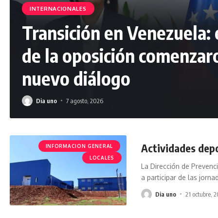
INTERNACIONALES
Transición en Venezuela: 
de la oposición comenza
nuevo diálogo
Dia uno
7 agosto, 2026
Actividades dep
INFORMACION GENERAL
LOCALES
La Dirección de Prevenc
a participar de las jorna
Dia uno
21 octubre, 