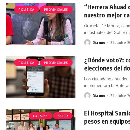
“Herrera Ahuad c
POLÍTICA
PROVINCIALES
nuestro mejor c
Graciela De Moura, candi
industriales del Gobiern
Dia uno
21 octubre, 
¿Dónde voto?: co
POLÍTICA
PROVINCIALES
elecciones del d
Los ciudadanos pueden 
implementará la Boleta 
Dia uno
21 octubre, 
El Hospital Sami
LOCALES
SALUD
pesos en equipo