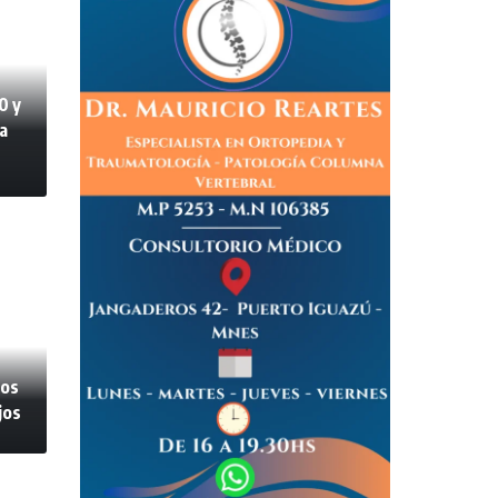
0 y
a
tos
jos