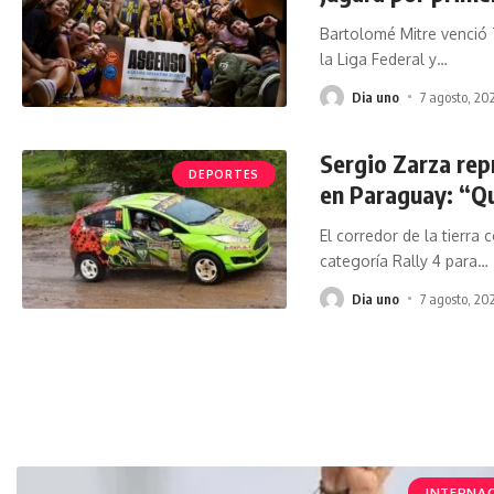
Bartolomé Mitre venció 7
la Liga Federal y
…
Dia uno
7 agosto, 20
Sergio Zarza rep
DEPORTES
en Paraguay: “Q
El corredor de la tierra
categoría Rally 4 para
…
Dia uno
7 agosto, 20
INTERNA