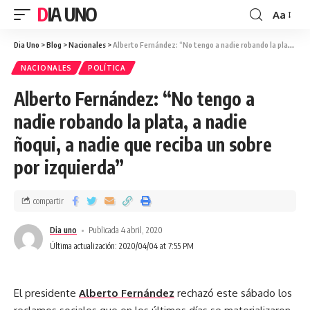
DIA UNO
Aa
Dia Uno
>
Blog
>
Nacionales
>
Alberto Fernández: “No tengo a nadie robando la plata, a nadie ñoqui, a nadie que reciba un sobre por izquierda”
NACIONALES
POLÍTICA
Alberto Fernández: “No tengo a
nadie robando la plata, a nadie
ñoqui, a nadie que reciba un sobre
por izquierda”
compartir
Dia uno
Publicada 4 abril, 2020
Última actualización: 2020/04/04 at 7:55 PM
El presidente
Alberto Fernández
​rechazó este sábado los