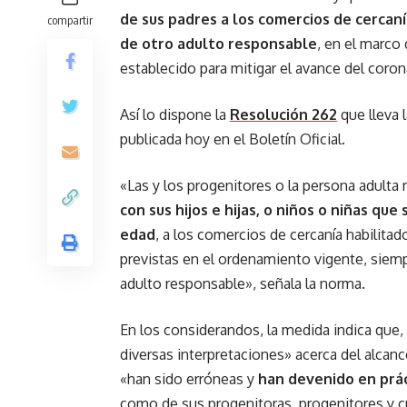
de sus padres a los comercios de cercan
compartir
de otro adulto responsable
, en el marco 
establecido para mitigar el avance del corona
Así lo dispone la
Resolución 262
que lleva l
publicada hoy en el Boletín Oficial.
«Las y los progenitores o la persona adulta
con sus hijos e hijas, o niños o niñas qu
edad
, a los comercios de cercanía habilita
previstas en el ordenamiento vigente, siemp
adulto responsable», señala la norma.
En los considerandos, la medida indica que, «
diversas interpretaciones» acerca del alcanc
«han sido erróneas y
han devenido en prác
como de sus progenitoras, progenitores y c