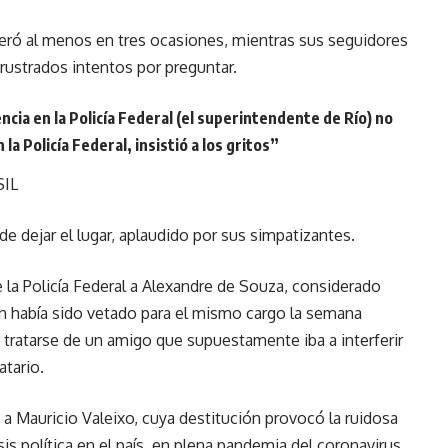
feró al menos en tres ocasiones, mientras sus seguidores
rustrados intentos por preguntar.
encia en la Policía Federal (el superintendente de Río) no
la Policía Federal, insistió a los gritos
”
SIL
e dejar el lugar, aplaudido por sus simpatizantes.
a Policía Federal a Alexandre de Souza, considerado
había sido vetado para el mismo cargo la semana
 tratarse de un amigo que supuestamente iba a interferir
atario.
ó a Mauricio Valeixo, cuya destitución provocó la ruidosa
is política en el país, en plena pandemia del coronavirus.