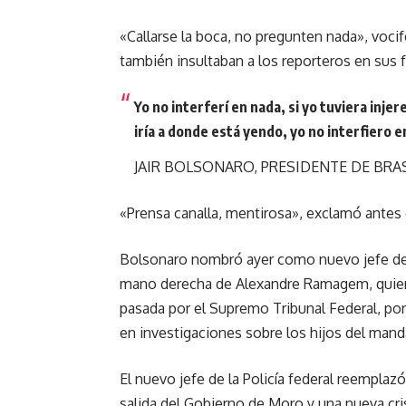
«Callarse la boca, no pregunten nada», voci
también insultaban a los reporteros en sus f
Yo no interferí en nada, si yo tuviera injer
iría a donde está yendo, yo no interfiero en 
JAIR BOLSONARO, PRESIDENTE DE BRA
«Prensa canalla, mentirosa», exclamó antes d
Bolsonaro nombró ayer como nuevo jefe de l
mano derecha de Alexandre Ramagem, quien 
pasada por el Supremo Tribunal Federal, por
en investigaciones sobre los hijos del mand
El nuevo jefe de la Policía federal reemplaz
salida del Gobierno de Moro y una nueva cris