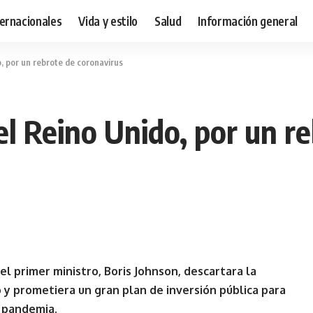
ternacionales
Vida y estilo
Salud
Información general
o, por un rebrote de coronavirus
 el Reino Unido, por un r
el primer ministro, Boris Johnson, descartara la
o y prometiera un gran plan de inversión pública para
a pandemia.