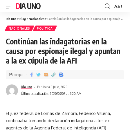
DIA UNO
Aa
Dia Uno
>
Blog
>
Nacionales
>
Continúan las indagatorias en la causa por espionaje ilegal y apuntan a la ex cúpula de la AFI
NACIONALES
POLÍTICA
Continúan las indagatorias en la
causa por espionaje ilegal y apuntan
a la ex cúpula de la AFI
compartir
Dia uno
Publicada 3 julio, 2020
Última actualización: 2020/07/03 at 6:20 AM
El juez federal de Lomas de Zamora, Federico Villena,
continuaba tomando declaración indagatoria a los ex
agentes de la Agencia Federal de Inteligencia (AFI)