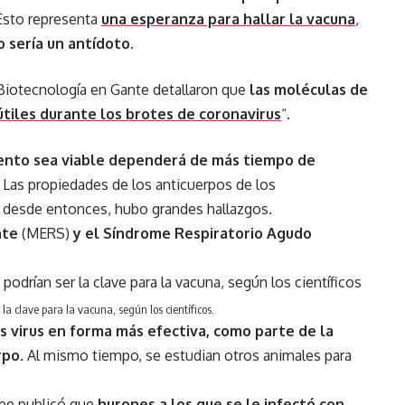
 Esto representa
una esperanza para hallar la vacuna
,
 sería un antídoto
.
 Biotecnología en Gante detallaron que
las moléculas de
útiles durante los brotes de coronavirus
“.
ento sea viable dependerá de más tiempo de
. Las propiedades de los anticuerpos de los
 desde entonces, hubo grandes hallazgos.
nte
(MERS)
y el Síndrome Respiratorio Agudo
la clave para la vacuna, según los científicos.
s virus en forma más efectiva, como parte de la
rpo
. Al mismo tiempo, se estudian otros animales para
obe publicó que
hurones a los que se le infectó con