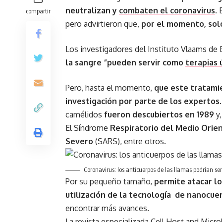
neutralizan y
combaten el coronavirus
.
compartir
pero advirtieron que,
por el momento, solo
Los investigadores del Instituto Vlaams de
la sangre “pueden servir como
terapias 
Pero, hasta el momento,
que este tratami
investigación por parte de los expertos
camélidos
fueron descubiertos en 1989
y,
El Síndrome
Respiratorio del Medio Orie
Severo
(SARS), entre otros.
Coronavirus: los anticuerpos de las llamas podrían ser 
Por su pequeño tamaño,
permite atacar lo
utilización de la tecnología de nanocue
encontrar más avances.
La revista especializada Cell Host and Micr