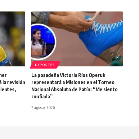
DEPORTES
nner
La posadeña Victoria Ríos Operuk
á la revisión
representará a Misiones en el Torneo
nientes,
Nacional Absoluto de Patín: “Me siento
confiada”
7 agosto, 2026