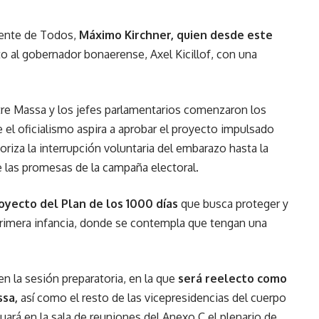
Frente de Todos,
Máximo Kirchner, quien desde este
to al gobernador bonaerense, Axel Kicillof, con una
re Massa y los jefes parlamentarios comenzaron los
e el oficialismo aspira a aprobar el proyecto impulsado
riza la interrupción voluntaria del embarazo hasta la
 las promesas de la campaña electoral.
royecto del Plan de los 1000 días
que busca proteger y
primera infancia, donde se contempla que tengan una
en la sesión preparatoria, en la que
será reelecto como
ssa,
así como el resto de las vicepresidencias del cuerpo
tuará en la sala de reuniones del Anexo C el plenario de