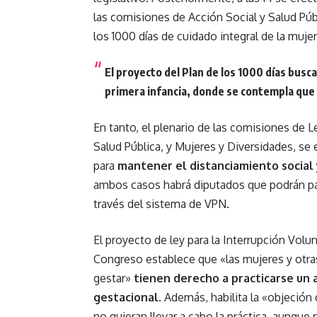
las comisiones de Acción Social y Salud Púb
los 1000 días de cuidado integral de la muje
El proyecto del Plan de los 1000 días busc
primera infancia, donde se contempla que 
En tanto, el plenario de las comisiones de L
Salud Pública, y Mujeres y Diversidades, se e
para
mantener el distanciamiento social 
ambos casos habrá diputados que podrán par
través del sistema de VPN.
El proyecto de ley para la Interrupción Volu
Congreso establece que «las mujeres y otr
gestar»
tienen derecho a practicarse un 
gestacional.
Además, habilita la «objeción 
no quieran llevar a cabo la práctica, aunque n