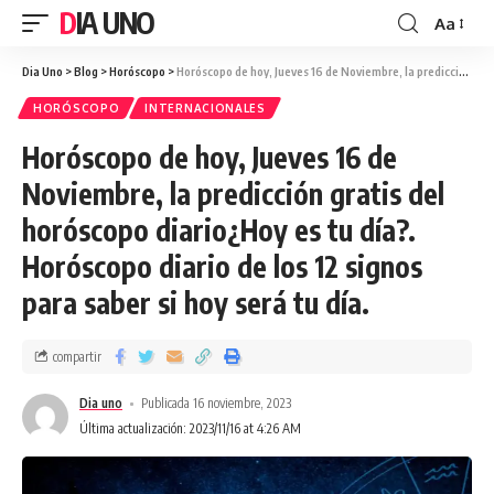
DIA UNO
Aa
Dia Uno
>
Blog
>
Horóscopo
>
Horóscopo de hoy, Jueves 16 de Noviembre, la predicción gratis del horóscopo diario¿Hoy es tu día?. Horóscopo diario de los 12 signos para saber si hoy será tu día.
HORÓSCOPO
INTERNACIONALES
Horóscopo de hoy, Jueves 16 de
Noviembre, la predicción gratis del
horóscopo diario¿Hoy es tu día?.
Horóscopo diario de los 12 signos
para saber si hoy será tu día.
compartir
Dia uno
Publicada 16 noviembre, 2023
Última actualización: 2023/11/16 at 4:26 AM