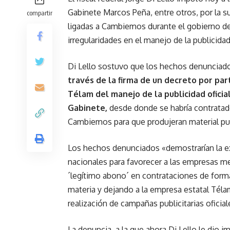
Gabinete Marcos Peña, entre otros, por la su
compartir
ligadas a Cambiemos durante el gobierno de
irregularidades en el manejo de la publicidad 
Di Lello sostuvo que los hechos denunciado
través de la firma de un decreto por part
Télam del manejo de la publicidad oficial
Gabinete,
desde donde se habría contratado
Cambiemos para que produjeran material publ
Los hechos denunciados «demostrarían la ex
nacionales para favorecer a las empresas men
´legítimo abono´ en contrataciones de forma
materia y dejando a la empresa estatal Téla
realización de campañas publicitarias oficial
La denuncia, a la que ahora Di Lello le dio 