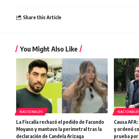
Share this Article
You Might Also Like
NACIONALES
NACIONALE
La Fiscalía rechazó el pedido de Facundo
Causa AFA: 
Moyano y mantuvo la perimetral tras la
y ordenó c
declaración de Candela Arizaga
prueba por 