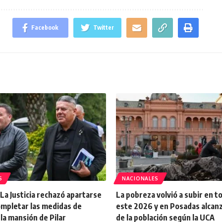
Facebook
Twitter
S
NACIONALES
La Justicia rechazó apartarse
La pobreza volvió a subir en to
ompletar las medidas de
este 2026 y en Posadas alcan
la mansión de Pilar
de la población según la UCA