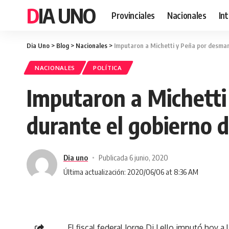
DIA UNO
Provinciales
Nacionales
In
Dia Uno
>
Blog
>
Nacionales
>
Imputaron a Michetti y Peña por desmane
NACIONALES
POLÍTICA
Imputaron a Michetti 
durante el gobierno 
Dia uno
Publicada 6 junio, 2020
Última actualización: 2020/06/06 at 8:36 AM
El fiscal federal Jorge Di Lello imputó hoy a 