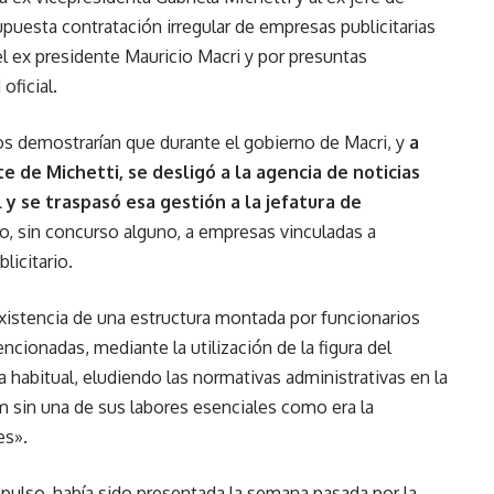
puesta contratación irregular de empresas publicitarias
l ex presidente Mauricio Macri y por presuntas
oficial.
s demostrarían que durante el gobierno de Macri, y
a
e de Michetti, se desligó a la agencia de noticias
 y se traspasó esa gestión a la jefatura de
, sin concurso alguno, a empresas vinculadas a
icitario.
istencia de una estructura montada por funcionarios
cionadas, mediante la utilización de la figura del
 habitual, eludiendo las normativas administrativas en la
m sin una de sus labores esenciales como era la
es».
impulso, había sido presentada la semana pasada por la