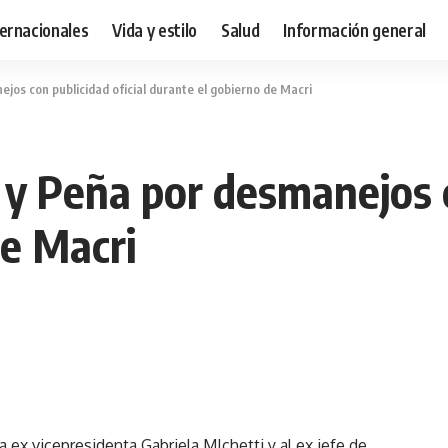
ternacionales
Vida y estilo
Salud
Información general
jos con publicidad oficial durante el gobierno de Macri
y Peña por desmanejos co
de Macri
la ex vicepresidenta Gabriela MIchetti y al ex jefe de