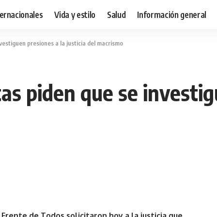
ternacionales
Vida y estilo
Salud
Información general
nvestiguen presiones a la justicia del macrismo
tas piden que se investi
Frente de Todos solicitaron hoy a la justicia que