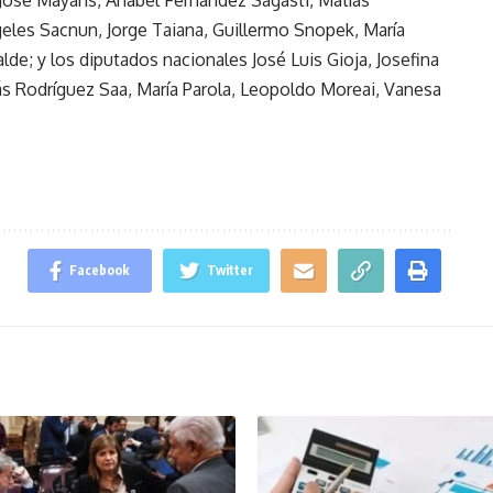
 José Mayans, Anabel Fernández Sagasti, Matías
geles Sacnun, Jorge Taiana, Guillermo Snopek, María
de; y los diputados nacionales José Luis Gioja, Josefina
ás Rodríguez Saa, María Parola, Leopoldo Moreai, Vanesa
Facebook
Twitter