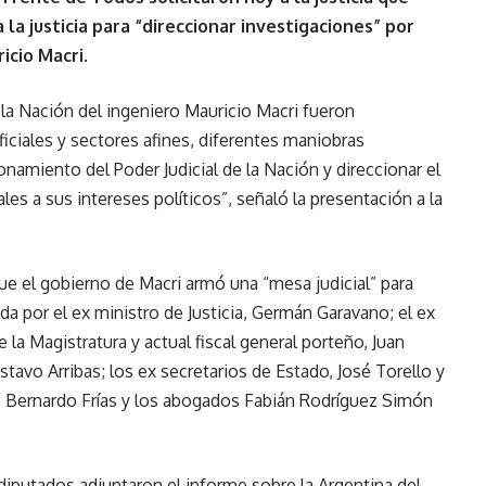
 la justicia para “direccionar investigaciones” por
cio Macri.
 la Nación del ingeniero Mauricio Macri fueron
ciales y sectores afines, diferentes maniobras
onamiento del Poder Judicial de la Nación y direccionar el
les a sus intereses políticos”, señaló la presentación a la
que el gobierno de Macri armó una “mesa judicial” para
ada por el ex ministro de Justicia, Germán Garavano; el ex
 la Magistratura y actual fiscal general porteño, Juan
ustavo Arribas; los ex secretarios de Estado, José Torello y
o, Bernardo Frías y los abogados Fabián Rodríguez Simón
diputados adjuntaron el informe sobre la Argentina del