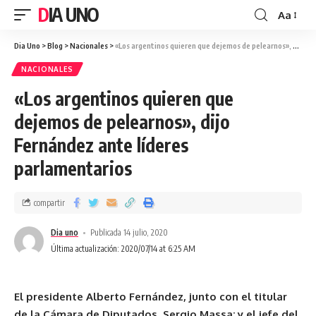
DIA UNO
Aa
Dia Uno
>
Blog
>
Nacionales
>
«Los argentinos quieren que dejemos de pelearnos», dijo Fernández ante líderes parlamentarios
NACIONALES
«Los argentinos quieren que
dejemos de pelearnos», dijo
Fernández ante líderes
parlamentarios
compartir
Dia uno
Publicada 14 julio, 2020
Última actualización: 2020/07/14 at 6:25 AM
El presidente Alberto Fernández, junto con el titular
de la Cámara de Diputados, Sergio Massa; y el jefe del