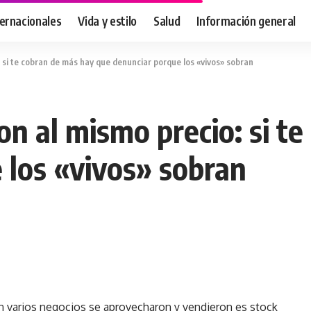
ternacionales
Vida y estilo
Salud
Información general
o: si te cobran de más hay que denunciar porque los «vivos» sobran
ron al mismo precio: si 
 los «vivos» sobran
n varios negocios se aprovecharon y vendieron es stock