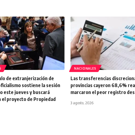
S
NACIONALES
tulo de extranjerización de
Las transferencias discrecion
oficialismo sostiene la sesión
provincias cayeron 68,6% real 
o este jueves y buscará
marcaron el peor registro de
n el proyecto de Propiedad
3 agosto, 2026