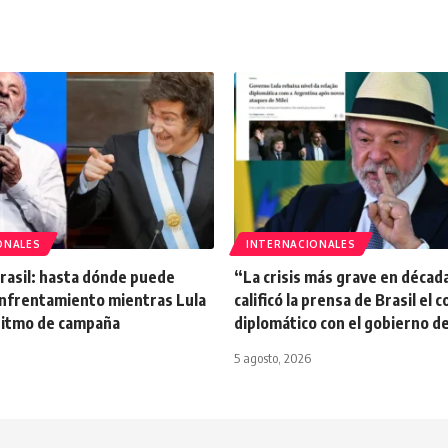
ONALES
INTERNACIONALES
Brasil: hasta dónde puede
“La crisis más grave en década
enfrentamiento mientras Lula
calificó la prensa de Brasil el c
 ritmo de campaña
diplomático con el gobierno de
5 agosto, 2026