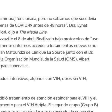
Gammora] funcionaría, pero no sabíamos que sucedería
tomas de COVID-19 antes de 48 horas”, Dra. Eynat
ical, dijo a
The Media Line
.
ville el 8 de abril. Realizado bajo protocolos de “uso
vemente enfermos acceder a tratamientos nuevos o no
ian Mafoundzi de Clinique La Source junto con el Dr.
la Organización Mundial de la Salud (OMS), Albert
para supervisar.
dados intensivos, algunos con VIH, otros sin VIH,
cibió tratamiento de atención estándar para el VIH y el
camento para el VIH Atripla. El segundo grupo (Grupo B)
 mediante inyección durante un período de nueve días.