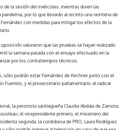
o de la sesión del miércoles, mientras duren las
a pandemia, por lo que llevarán al recinto una veintena de
 Fernández con medidas para mitigar los efectos de la
ario.
 oposición valoraron que las pruebas se hayan realizado
currió la semana pasada con el ensayo efectuado en la
nzar por los contratiempos técnicos.
es, sólo podrán estar Fernández de Kirchner junto con el
o Fuentes, y el prosecretario parlamentario, el radical
ional, la peronista santiagueña Claudia Abdala de Zamora;
 Lousteau; el vicepresidente primero, el misionero del
residenta segunda, la cordobesa de PRO, Laura Rodríguez
a y sólo podrán ingresar al hemiciclo en caso de que sea