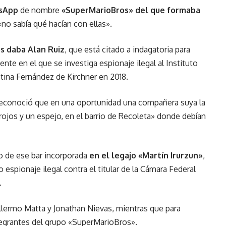
tsApp
de nombre
«SuperMarioBros» del que formaba
no sabía qué hacían con ellas».
s daba Alan Ruiz
, que está citado a indagatoria para
te en el que se investiga espionaje ilegal al Instituto
istina Fernández de Kirchner en 2018.
 reconoció que en una oportunidad una compañera suya la
 rojos y un espejo, en el barrio de Recoleta» donde debían
to de ese bar incorporada
en el legajo «Martín Irurzun»
,
espionaje ilegal contra el titular de la Cámara Federal
.
llermo Matta y Jonathan Nievas, mientras que para
tegrantes del grupo «SuperMarioBros».