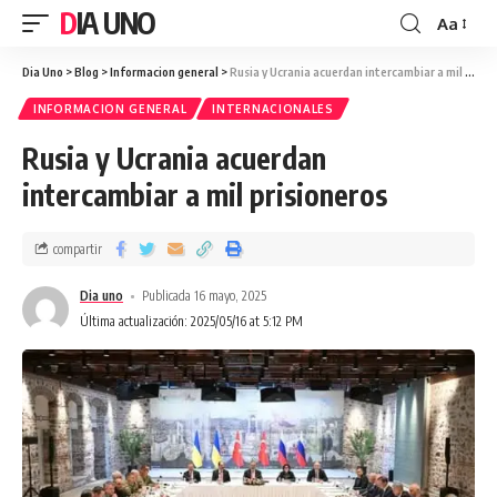
DIA UNO
Aa
Dia Uno
>
Blog
>
Informacion general
>
Rusia y Ucrania acuerdan intercambiar a mil prisioneros
INFORMACION GENERAL
INTERNACIONALES
Rusia y Ucrania acuerdan
intercambiar a mil prisioneros
compartir
Dia uno
Publicada 16 mayo, 2025
Última actualización: 2025/05/16 at 5:12 PM