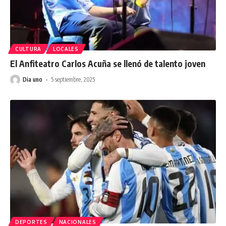
CULTURA
LOCALES
El Anfiteatro Carlos Acuña se llenó de talento joven
Dia uno
5 septiembre, 2025
DEPORTES
NACIONALES