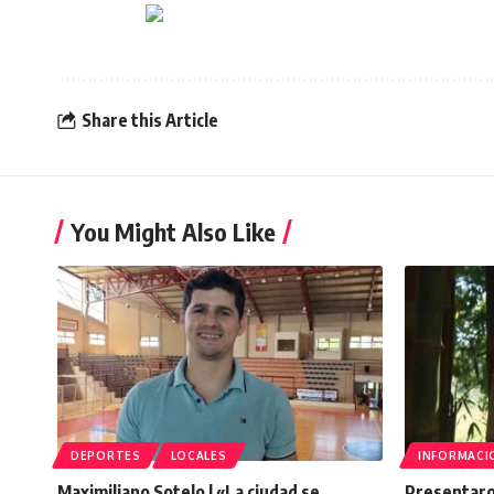
Share this Article
You Might Also Like
DEPORTES
LOCALES
INFORMACI
Maximiliano Sotelo | «La ciudad se
Presentaro