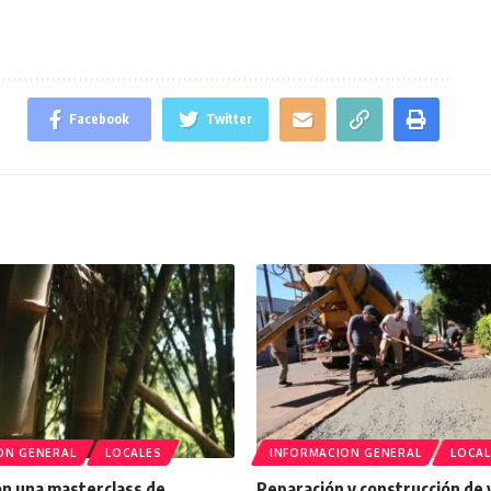
Facebook
Twitter
ON GENERAL
LOCALES
INFORMACION GENERAL
LOCAL
n una masterclass de
Reparación y construcción de