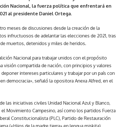
ción Nacional, la fuerza política que enfrentará en
2021 al presidente Daniel Ortega.
atro meses de discusiones desde la creación de la
tos infructuosos de adelantar las elecciones de 2021, tras
s de muertos, detenidos y miles de heridos.
ción Nacional para trabajar unidos con el propósito
a visión compartida de nación, con principios y valores
eponer intereses particulares y trabajar por un país con
y en democracia», señaló la opositora Anexa Alfred, en el
e las iniciativas civiles Unidad Nacional Azul y Blanco,
ia, el Movimiento Campesino, así como los partidos Fuerza
eral Constitucionalista (PLC), Partido de Restauración
ama («Hijos de la madre tierra» en lengua miskita).