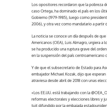
Los opositores recordaron que la pobreza d
caso Ortega, ha dominado el país en los úl
Gobierno (1979-1985), luego como presidente
2006), y otra vez como mandatario a partir 
La noticia se conoce un día después de que 
Americanos (OEA), Luis Almagro, urgiera a 
se ha producido una ruptura grave del orde
en la suspensión del país centroamericano
Y de que el subsecretario de Estado para A
embajador Michael Kozak, dijo que esperan q
atraviesa desde abril de 2018 con unas elecci
«Los EE.UU. está trabajando con la @OEA_Ofi
reformas electorales y elecciones libres y j
tuit difundido por la embajada estadounid